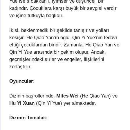
Yue ise sıcakkanlı, iyimser ve düşünceli bir
kadındır. Çocuklara karşı büyük bir sevgisi vardır
ve işine tutkuyla bağlıdır.
İkisi, beklenmedik bir şekilde tanışır ve yolları
kesişir. He Qiao Yan’ın oğlu, Qin Yi Yue’nin tedavi
ettiği çocuklardan biridir. Zamanla, He Qiao Yan ve
Qin Yi Yue arasında bir çekim oluşur. Ancak,
geçmişlerindeki sırlar ve engeller, ilişkilerini
zorlaştırır.
Oyuncular:
Dizinin başrollerinde,
Miles Wei
(He Qiao Yan) ve
Hu Yi Xuan
(Qin Yi Yue) yer almaktadır.
Dizinin Temaları: