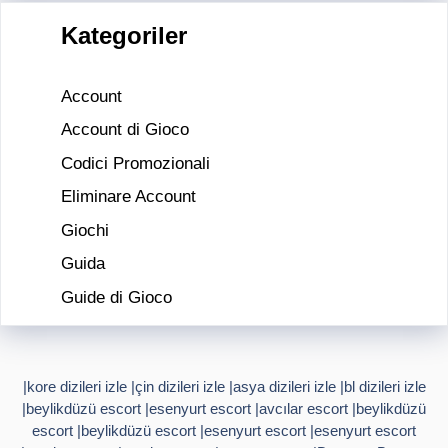
Kategoriler
Account
Account di Gioco
Codici Promozionali
Eliminare Account
Giochi
Guida
Guide di Gioco
|
kore dizileri izle
|
çin dizileri izle
|
asya dizileri izle
|
bl dizileri izle
|
beylikdüzü escort
|
esenyurt escort
|
avcılar escort
|
beylikdüzü
escort
|
beylikdüzü escort
|
esenyurt escort
|
esenyurt escort