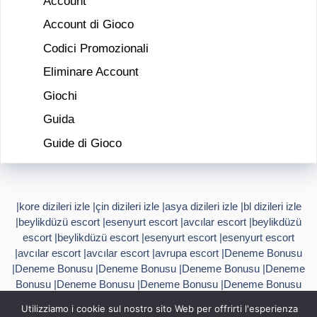
Account
Account di Gioco
Codici Promozionali
Eliminare Account
Giochi
Guida
Guide di Gioco
|
kore dizileri izle
|
çin dizileri izle
|
asya dizileri izle
|
bl dizileri izle
|
beylikdüzü escort
|
esenyurt escort
|
avcılar escort
|
beylikdüzü
escort
|
beylikdüzü escort
|
esenyurt escort
|
esenyurt escort
|
avcılar escort
|
avcılar escort
|
avrupa escort
|
Deneme Bonusu
|
Deneme Bonusu
|
Deneme Bonusu
|
Deneme Bonusu
|
Deneme
Bonusu
|
Deneme Bonusu
|
Deneme Bonusu
|
Deneme Bonusu
|
Deneme Bonusu
|
Deneme Bonusu
|
Deneme Bonusu
|
Deneme
Utilizziamo i cookie sul nostro sito Web per offrirti l'esperienza
Bonusu
|
Deneme Bonusu
|
Deneme Bonusu
|
Deneme Bonusu