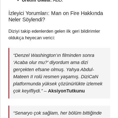
Üretim Ülkesi:
ABD.
İzleyici Yorumları: Man on Fire Hakkında
Neler Söylendi?
Diziyi takip edenlerden gelen ilk geri bildirimler
oldukça heyecan verici:
“Denzel Washington’ın filminden sonra
‘Acaba olur mu?’ diyordum ama dizi
gerçekten efsane olmuş. Yahya Abdul-
Mateen II rolü resmen yaşamış. DiziCaN
platformunda yüksek çözünürlükte izlemek
çok keyifliydi.”
–
AksiyonTutkunu
“Senaryo çok sağlam, her bölüm bittiğinde